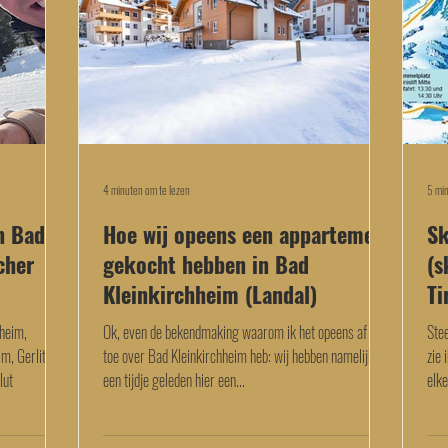
4 minuten om te lezen
5 min
in Bad
Hoe wij opeens een appartement
Sk
cher
gekocht hebben in Bad
(s
Kleinkirchheim (Landal)
Ti
hheim,
Ok, even de bekendmaking waarom ik het opeens af en
Stee
m, Gerlitzen
toe over Bad Kleinkirchheim heb: wij hebben namelijk
zie 
lut
een tijdje geleden hier een...
elke