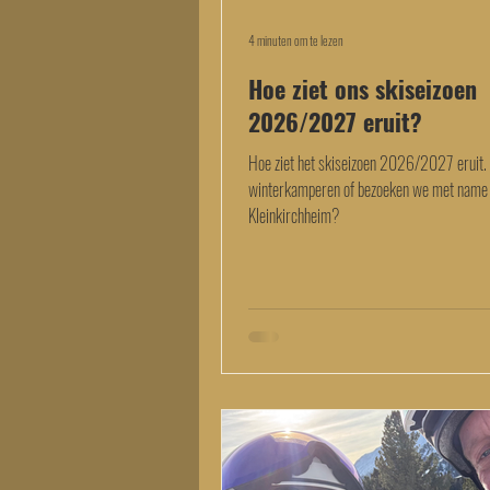
4 minuten om te lezen
Hoe ziet ons skiseizoen
2026/2027 eruit?
Hoe ziet het skiseizoen 2026/2027 eruit.
winterkamperen of bezoeken we met name
Kleinkirchheim?