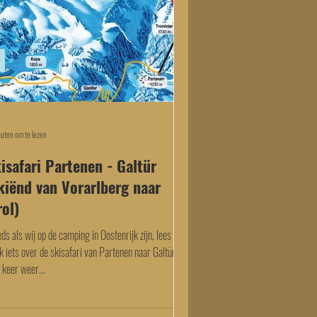
uten om te lezen
isafari Partenen - Galtür
kiënd van Vorarlberg naar
rol)
ds als wij op de camping in Oostenrijk zijn, lees of
ik iets over de skisafari van Partenen naar Galtür. En
 keer weer...