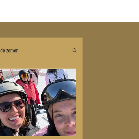
dig?
 de zomer