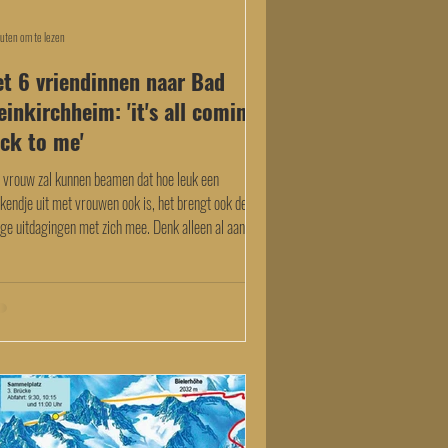
uten om te lezen
t 6 vriendinnen naar Bad
einkirchheim: 'it's all coming
ck to me'
e vrouw zal kunnen beamen dat hoe leuk een
kendje uit met vrouwen ook is, het brengt ook de
ge uitdagingen met zich mee. Denk alleen al aan de
chillende type mensen: sportiviteit, interesses,
lheid, leiders/volgers. Alleen hierover zou ik al een
 kunnen schrijven. Maar hé, jullie lezen mijn blogs
ege het skiën, dus dat betoog bespaar ik jullie. Ons
kend weg betekent dat we op pad gingen met 6
ndinnen, in 1 bus naar ons huisje op het Landal par