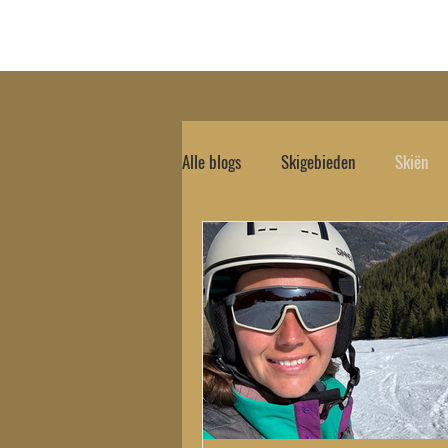
Hom
Alle blogs
Skigebieden
Skiën