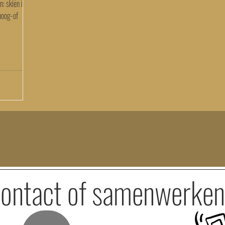
n: skiën in
 hoog-of
ontact of samenwerke