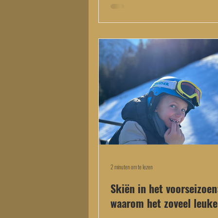
2 minuten om te lezen
Skiën in het voorseizoen
waarom het zoveel leuker