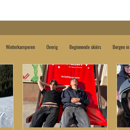
e
Over mij
Blog
E-book
Gratis
Hulp no
Winterkamperen
Overig
Beginnende skiërs
Bergen in