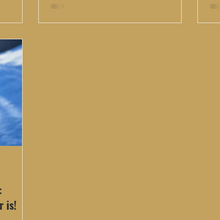
:
 is!