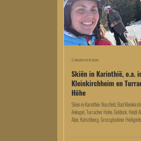
5 minuten om te lezen
Skiën in Karinthië, o.a. 
Kleinkirchheim en Turra
Höhe
Skiën in Karinthië: Nassfeld, Bad Kleinkirc
Ankogel, Turracher Hohe, Goldeck, Heidi Al
Alpe, Katschberg, Grossglockner Heiligenb