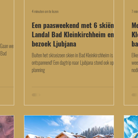
4 minuten om te lezen
7 min
Een paasweekend met 6 skiën in
Me
Landal Bad Kleinkirchheim en
Kl
bezoek Ljubjana
ba
 Gaan we
 Bad
Buiten het skiseizoen skien in Bad Kleinkirchheim is erg
Elk
ontspannend! Een dagtrip naar Ljubjana stond ook op de
wee
planning
nodi
vers
ijde
blog
vanw
wee
vrie