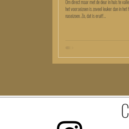
Om direct maar met de deur in huis te valle
het voorseizoen is zoveel leuker dan in het
naseizoen. Zo, dat is eruit!...
C