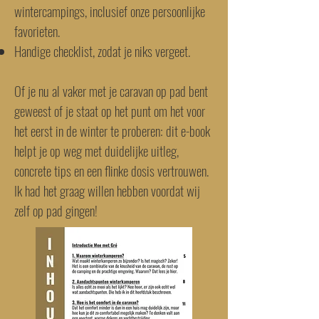
wintercampings, inclusief onze persoonlijke
favorieten.
Handige checklist, zodat je niks vergeet.
Of je nu al vaker met je caravan op pad bent
geweest of je staat op het punt om het voor
het eerst in de winter te proberen: dit e-book
helpt je op weg met duidelijke uitleg,
concrete tips en een flinke dosis vertrouwen.
Ik had het graag willen hebben voordat wij
zelf op pad gingen!