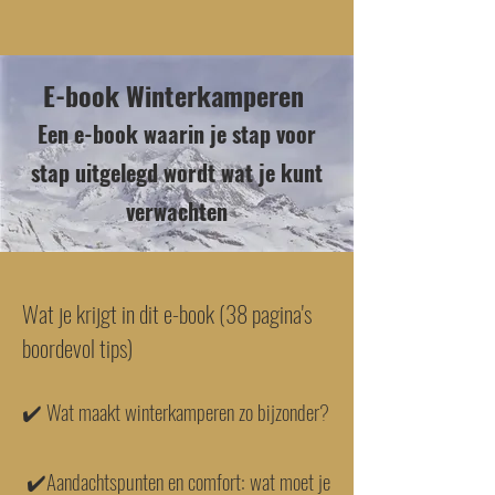
E-book Winterkamperen
Een e-book waarin je stap voor
stap uitgelegd wordt wat je kunt
verwachten
Wat je krijgt in dit e-book (38 pagina's
boordevol tips)
✔️ Wat maakt winterkamperen zo bijzonder?
✔️Aandachtspunten en comfort: wat moet je