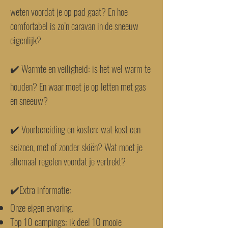
weten voordat je op pad gaat? En hoe
comfortabel is zo’n caravan in de sneeuw
eigenlijk?
✔️ Warmte en veiligheid: is het wel warm te
houden? En waar moet je op letten met gas
en sneeuw?
✔️ Voorbereiding en kosten: wat kost een
seizoen, met of zonder skiën? Wat moet je
allemaal regelen voordat je vertrekt?
✔️Extra informatie:
Onze eigen ervaring.
Top 10 campings: ik deel 10 mooie