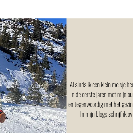
e
Over mij
Blog
E-book
Gratis
Hulp no
Al sinds ik een klein meisje ben
In de eerste jaren met mijn ou
en tegenwoordig met het gezin
In mijn blogs schrijf ik o