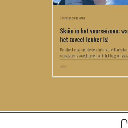
2 minuten om te lezen
Skiën in het voorseizoen: w
het zoveel leuker is!
Om direct maar met de deur in huis te vallen: skiën 
voorseizoen is zoveel leuker dan in het hoog-of naseiz
eruit!...
C