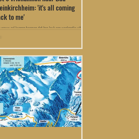
einkirchheim: 'it's all coming
ck to me'
e vrouw zal kunnen beamen dat hoe leuk een weekendje uit met
wen ook is, het brengt ook de nodige uitdagingen met zich
 Denk alleen al aan de verschillende type mensen: sportiviteit,
resses, ijdelheid, leiders/volgers. Alleen hierover zou ik al een
 kunnen schrijven. Maar hé, jullie lezen mijn blogs vanwege het
n, dus dat betoog bespaar ik jullie. Ons weekend weg betekent
we op pad gingen met 6 vriendinnen, in 1 bus naar ons huisje
et Landal par