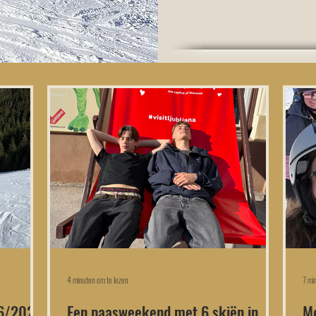
4 minuten om te lezen
7 mi
26/2027
Een paasweekend met 6 skiën in
Me