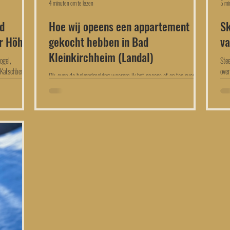
4 minuten om te lezen
5 mi
ad
Hoe wij opeens een appartement
Sk
er Höhe
gekocht hebben in Bad
va
Kleinkirchheim (Landal)
ogel,
Stee
 Katschberg,
over
Ok, even de bekendmaking waarom ik het opeens af en toe over Bad
Kleinkirchheim heb: wij hebben namelijk een tijdje geleden hier
een...