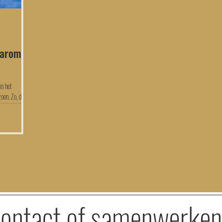
aarom
in het
oen. Zo, dat is
ontact of samenwerke