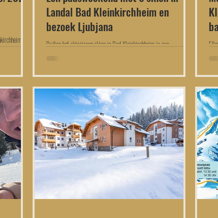
Landal Bad Kleinkirchheim en
Kl
bezoek Ljubjana
ba
nkirchheim?
Buiten het skiseizoen skien in Bad Kleinkirchheim is erg
Elk
ontspannend! Een dagtrip naar Ljubjana stond ook op de planning
vrou
mee.
inte
blog
skië
dat 
op h