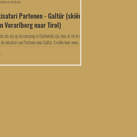
nuten om te lezen
isafari Partenen - Galtür (skiënd
n Vorarlberg naar Tirol)
ds als wij op de camping in Oostenrijk zijn, lees of zie ik iets
 de skisafari van Partenen naar Galtür. En elke keer weer...