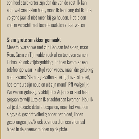
een heel stuk korter zijn dan die van de rest. Ik kan 
echt wel snel skiën hoor, maar ik ben bang dat ik Lute 
volgend jaar al niet meer bij ga houden. Het is een 
enorm verschil met toen de oudsten 7 jaar waren.
Siem grote smakker gemaakt
Meestal waren we met zijn 6en aan het skiën, maar 
Rein, Siem en Tijn wilden ook af en toe even samen. 
Prima. Zo ook vrijdagmiddag. En toen kwam er een 
telefoontje waar ik altijd voor vrees, maar die gelukkig 
nooit kwam: ‘Siem is gevallen en er ligt overal bloed, 
het komt uit zijn neus en uit zijn mond’. Pff walgelijk. 
We waren gelukkig vlakbij, dus Arjen is er snel heen 
gegaan terwijl Lute en ik erachteraan kwamen. Nou, ik 
zal je de exacte details besparen, maar het was een 
slagveld: gezicht volledig onder het bloed, lippen 
gesprongen, jas/broek besmeurd en een allemaal 
bloed in de sneeuw midden op de piste. 