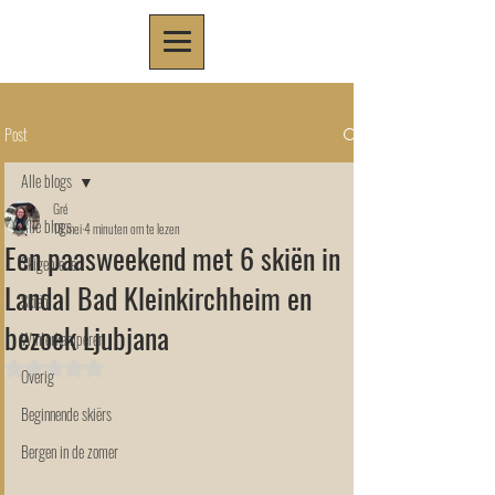
Post
Alle blogs
Gré
Alle blogs
18 mei
4 minuten om te lezen
Een paasweekend met 6 skiën in
Skigebieden
Landal Bad Kleinkirchheim en
Skiën
bezoek Ljubjana
Winterkamperen
Beoordeeld met NaN uit 5 sterren.
Overig
Beginnende skiërs
Bergen in de zomer