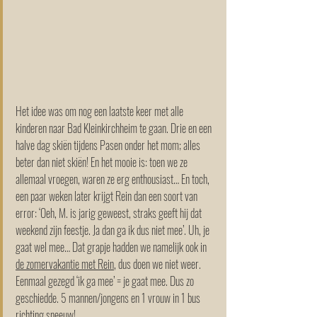
Het idee was om nog een laatste keer met alle 
kinderen naar Bad Kleinkirchheim te gaan. Drie en een 
halve dag skiën tijdens Pasen onder het mom; alles 
beter dan niet skiën! En het mooie is: toen we ze 
allemaal vroegen, waren ze erg enthousiast… En toch, 
een paar weken later krijgt Rein dan een soort van 
error: ‘Oeh, M. is jarig geweest, straks geeft hij dat 
weekend zijn feestje. Ja dan ga ik dus niet mee’. Uh, je 
gaat wel mee… Dat grapje hadden we namelijk ook in 
de zomervakantie met Rein
, dus doen we niet weer. 
Eenmaal gezegd ‘ik ga mee’ = je gaat mee. Dus zo 
geschiedde. 5 mannen/jongens en 1 vrouw in 1 bus 
richting sneeuw!