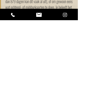
dan 8/9 dagen kan dit vaak al uit), of om gewoon eens 
wat ochtend- of middagkaarten te doen. Je beleeft het 
wintersportgevoel dan -terwijl je niet skiet- nog meer.
Liefs,
Gré
P.s: Gelukkig gaf M. uiteindelijk toch geen feestje 
tijdens Rein zijn afwezigheid. De FOMO was dus wat 
minder aanwezig.
Tags:
Skien
Skienmetkinderen
bad kleinkirchheim
Ljubjana
Pasen
Skiën