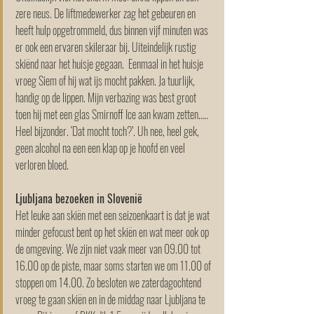
zere neus. De liftmedewerker zag het gebeuren en 
heeft hulp opgetrommeld, dus binnen vijf minuten was 
er ook een ervaren skileraar bij. Uiteindelijk rustig 
skiënd naar het huisje gegaan.  Eenmaal in het huisje 
vroeg Siem of hij wat ijs mocht pakken. Ja tuurlijk, 
handig op de lippen. Mijn verbazing was best groot 
toen hij met een glas Smirnoff Ice aan kwam zetten….. 
Heel bijzonder. ‘Dat mocht toch?’. Uh nee, heel gek, 
geen alcohol na een een klap op je hoofd en veel 
verloren bloed.
Ljubljana bezoeken in Slovenië 
Het leuke aan skiën met een seizoenkaart is dat je wat 
minder gefocust bent op het skiën en wat meer ook op 
de omgeving. We zijn niet vaak meer van 09.00 tot 
16.00 op de piste, maar soms starten we om 11.00 of 
stoppen om 14.00. Zo besloten we zaterdagochtend 
vroeg te gaan skiën en in de middag naar Ljubljana te 