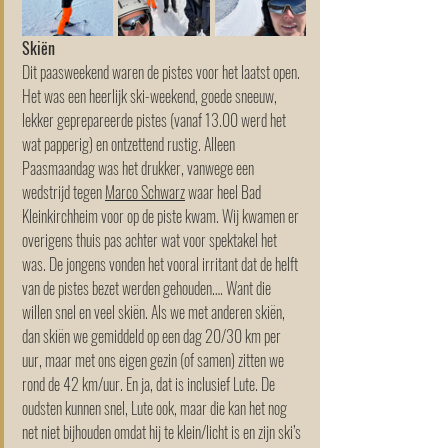
Skiën
Dit paasweekend waren de pistes voor het laatst open. 
Het was een heerlijk ski-weekend, goede sneeuw, 
lekker geprepareerde pistes (vanaf 13.00 werd het 
wat papperig) en ontzettend rustig. Alleen 
Paasmaandag was het drukker, vanwege een 
wedstrijd tegen 
Marco Schwarz
 waar heel Bad 
Kleinkirchheim voor op de piste kwam. Wij kwamen er 
overigens thuis pas achter wat voor spektakel het 
was. De jongens vonden het vooral irritant dat de helft 
van de pistes bezet werden gehouden…. Want die 
willen snel en veel skiën. Als we met anderen skiën, 
dan skiën we gemiddeld op een dag 20/30 km per 
uur, maar met ons eigen gezin (of samen) zitten we 
rond de 42 km/uur. En ja, dat is inclusief Lute. De 
oudsten kunnen snel, Lute ook, maar die kan het nog 
net niet bijhouden omdat hij te klein/licht is en zijn ski’s 