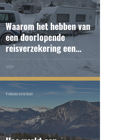
Waarom het hebben van
een doorlopende
reisverzekering een
must (voor ons) is!
4 minuten om te lezen