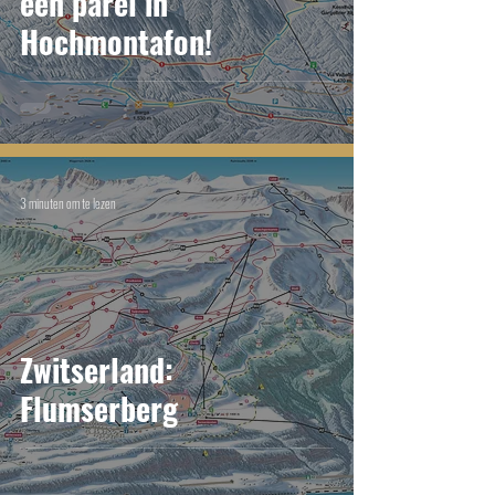
een parel in
Hochmontafon!
3 minuten om te lezen
Zwitserland:
Flumserberg