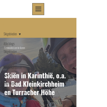
Blog
Skigebieden
Alle blogs
5 minuten om te lezen
Skigebieden
Skiën
Winterkamperen
Skiën in Karinthië, o.a.
Overig
in Bad Kleinkirchheim
Beginnende
skiërs
en Turracher Höhe
Bergen in de
zomer