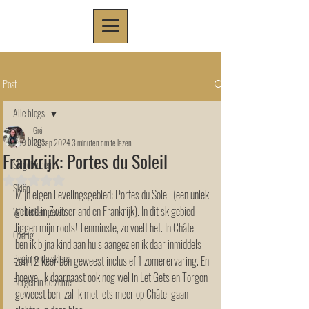
Post
Alle blogs
Gré
Alle blogs
20 sep 2024
3 minuten om te lezen
Frankrijk: Portes du Soleil
Skigebieden
Beoordeeld met NaN uit 5 sterren.
Skiën
Mijn eigen lievelingsgebied: Portes du Soleil (een uniek 
gebied in Zwitserland en Frankrijk). In dit skigebied 
Winterkamperen
liggen mijn roots! Tenminste, zo voelt het. In Châtel 
Overig
ben ik bijna kind aan huis aangezien ik daar inmiddels 
Beginnende skiërs
zo'n 12 keer ben geweest inclusief 1 zomerervaring. En 
hoewel ik daarnaast ook nog wel in Let Gets en Torgon 
Bergen in de zomer
geweest ben, zal ik met iets meer op Châtel gaan 