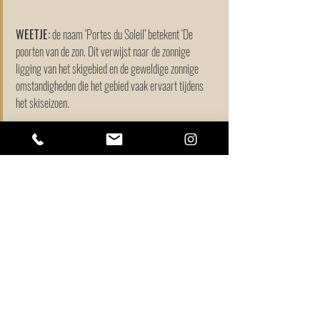
WEETJE:
 de naam ‘Portes du Soleil’ betekent ‘De 
poorten van de zon. Dit verwijst naar de zonnige 
ligging van het skigebied en de geweldige zonnige 
omstandigheden die het gebied vaak ervaart tijdens 
het skiseizoen.
Veel liefs,
Gré
Tags:
Frankrijk
Zwitserland
Chatel
Portesdusoleil
Morzine
Morgins
Torgon
Lescrosets
Champery
Montriond
Lachapelledabondance
Champoussin
Lesgets
Grootgebied
Skigebieden