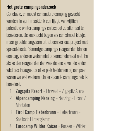
Het grote campingonderzoek
Conclusie, er moest een andere camping gezocht 
worden. In april maakte ik een lijstje van vijftien 
potentiële wintercampings en besloot ze allemaal te 
benaderen. De zoektocht begon als een simpel klusje, 
maar groeide langzaam uit tot een serieus project met 
spreadsheets. Sommige campings reageerden binnen 
een dag, anderen weken niet of soms helemaal niet. En 
als ze dan reageerden dan was de ene al vol, de ander 
wist pas in augustus of ze plek hadden en bij een paar 
waren we wel welkom. Onderstaande campings heb ik 
benaderd.  
Zugspits Resort
 – Ehrwald – Zugspitz Arena
Alpencamping Nenzing
 – Nenzing – Brand / 
Montafon
Tirol Camp Fieberbrunn
 – Fieberbrunn – 
Saalbach Hinterglemm
Eurocamp Wilder Kaiser
 – Kössen – Wilder 