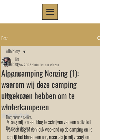
Post
Alle blogs
Gré
Alle blogs
13 nov 2025
4 minuten om te lezen
Alpencamping Nenzing (1):
Skigebieden
waarom wij deze camping
Skiën
uitgekozen hebben om te
Winterkamperen
winterkamperen
Overig
Beoordeeld met NaN uit 5 sterren.
Beginnende skiërs
Vraag mij om een blog te schrijven van een activiteit 
Bergen in de zomer
van een dag of een leuk weekend op de camping en ik 
schrijf het binnen een uur, maar als je mij vraagt om 