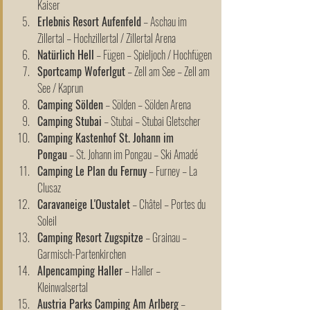
Kaiser
Erlebnis Resort Aufenfeld
 – Aschau im 
Zillertal – Hochzillertal / Zillertal Arena
Natürlich Hell
 – Fügen – Spieljoch / Hochfügen
Sportcamp Woferlgut
 – Zell am See – Zell am 
See / Kaprun
Camping Sölden
 – Sölden – Sölden Arena
Camping Stubai
 – Stubai – Stubai Gletscher
Camping Kastenhof St. Johann im 
Pongau
 – St. Johann im Pongau – Ski Amadé
Camping Le Plan du Fernuy
 – Furney – La 
Clusaz
Caravaneige L'Oustalet
 – Châtel – Portes du 
Soleil
Camping Resort Zugspitze
 – Grainau – 
Garmisch-Partenkirchen
Alpencamping Haller
 – Haller – 
Kleinwalsertal
Austria Parks Camping Am Arlberg
 – 