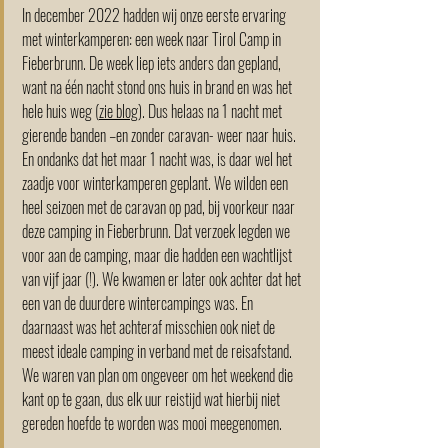
In december 2022 hadden wij onze eerste ervaring 
met winterkamperen: een week naar Tirol Camp in 
Fieberbrunn. De week liep iets anders dan gepland, 
want na één nacht stond ons huis in brand en was het 
hele huis weg (
zie blog
). Dus helaas na 1 nacht met 
gierende banden –en zonder caravan- weer naar huis. 
En ondanks dat het maar 1 nacht was, is daar wel het 
zaadje voor winterkamperen geplant. We wilden een 
heel seizoen met de caravan op pad, bij voorkeur naar 
deze camping in Fieberbrunn. Dat verzoek legden we 
voor aan de camping, maar die hadden een wachtlijst 
van vijf jaar (!). We kwamen er later ook achter dat het 
een van de duurdere wintercampings was. En 
daarnaast was het achteraf misschien ook niet de 
meest ideale camping in verband met de reisafstand. 
We waren van plan om ongeveer om het weekend die 
kant op te gaan, dus elk uur reistijd wat hierbij niet 
gereden hoefde te worden was mooi meegenomen.  