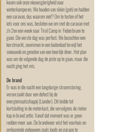
kwam ook onze nieuwsgierigheid naar 
winterkamperen. We houden van skiën (goh) en hadden 
een caravan, dus waarom niet? Om te testen of het 
iets voor ons was, besloten we om met de caravan met 
z’n 2en een week naar Tirol Camp in  Fieberbrunn te 
gaan. Die eerste dag was perfect. We bezochten een 
kerstmarkt, zwommen in een buitenbad terwijl het 
sneeuwde en genoten van een heerlijk diner. Het plan 
was om de volgende dag de piste op te gaan, maar die 
nacht ging het mis.
De brand
Er was in die nacht een langdurige stroomstoring, 
veroorzaakt door een defect bij de 
energiemaatschappij (Liander). Dit leidde tot 
kortsluiting in de meterkast, die vervolgens de rieten 
kap in brand zette. Vanaf dat moment was er geen 
redden meer aan. De brandweer wist het voorhuis en 
omliggende gebouwen zoals loods en garage te 