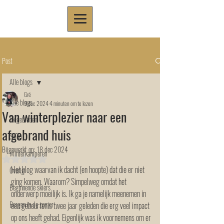
Post
Alle blogs
Gré
Alle blogs
9 dec 2024
4 minuten om te lezen
Van winterplezier naar een
Skigebieden
afgebrand huis
Skiën
Bijgewerkt op:
18 dec 2024
Winterkamperen
Beoordeeld met NaN uit 5 sterren.
Het blog waarvan ik dacht (en hoopte) dat die er niet 
Overig
ging komen. Waarom? Simpelweg omdat het 
Beginnende skiërs
onderwerp moeilijk is. Ik ga je namelijk meenemen in 
Bergen in de zomer
een gebeurtenis twee jaar geleden die erg veel impact 
op ons heeft gehad. Eigenlijk was ik voornemens om er 