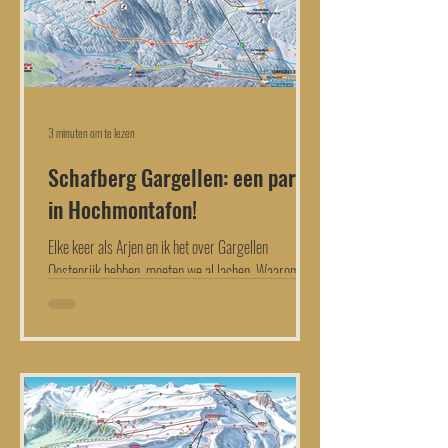
3 minuten om te lezen
Schafberg Gargellen: een parel
in Hochmontafon!
Elke keer als Arjen en ik het over Gargellen
Oostenrijk hebben, moeten we al lachen. Waarom?
Omdat we al weken samen zoekende zijn naar...