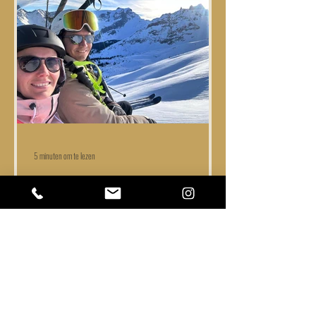
5 minuten om te lezen
Alpenduel: Frankrijk vs
Oostenrijk (de top 10
belangrijkste kenmerken)
Nederlandse skiërs zijn vaak verdeeld als het gaat
om of Oostenrijk of Frankrijk wat resulteert in twee
kampen: de Frankrijk-fans en de...