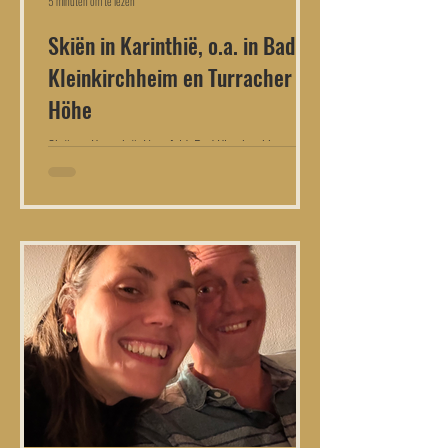
5 minuten om te lezen
Skiën in Karinthië, o.a. in Bad
Kleinkirchheim en Turracher
Höhe
Skiën in Karinthië: Nassfeld, Bad Kleinkirchheim,
Ankogel, Turracher Hohe, Goldeck, Heidi Alm,
Gerlitzen Alpe, Katschberg, Grossglockner
Heiligenblut