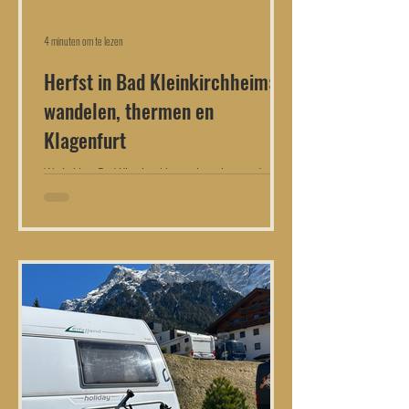
4 minuten om te lezen
Herfst in Bad Kleinkirchheim:
wandelen, thermen en
Klagenfurt
We hebben Bad Kleinkirchheim al een keer in de
winter en een keer in de zomer bezocht, maar nog
nooit in de herfst. Nu we hier een appartement
hebben gekocht op het Landal park Bad
Kleinkirchheim ( zie blog ) konden we deze kans
natuurlijk niet laten schieten. Doel: het gebied in de
herfst ontdekken en de seizoenkaarten voor het
aankomende skiseizoen aanschaffen. We kwamen
aan op donderdagnacht rond 00.30. De sleutel lag in
het sleutelkluisje bij de receptie en zo konden we d