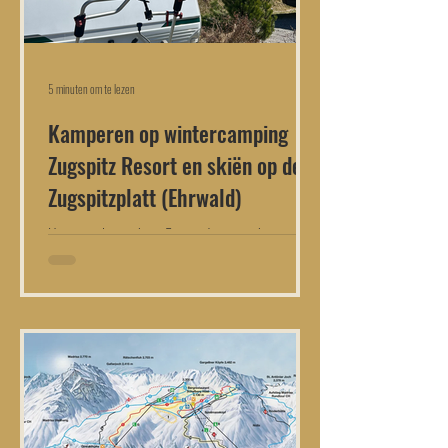
5 minuten om te lezen
Kamperen op wintercamping
Zugspitz Resort en skiën op de
Zugspitzplatt (Ehrwald)
Het is april en na bijna 5 maanden winterkamperen
op Alpencamping Nenzing kwam het moment om
toch maar eens de caravan uit Oostenrijk te...