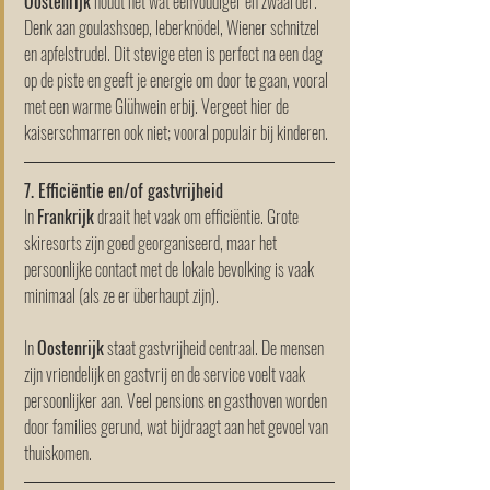
Oostenrijk
 houdt het wat eenvoudiger en zwaarder. 
Denk aan goulashsoep, leberknödel, Wiener schnitzel 
en apfelstrudel. Dit stevige eten is perfect na een dag 
op de piste en geeft je energie om door te gaan, vooral 
met een warme Glühwein erbij. Vergeet hier de 
kaiserschmarren ook niet; vooral populair bij kinderen.
7. Efficiëntie en/of gastvrijheid
In 
Frankrijk
 draait het vaak om efficiëntie. Grote 
skiresorts zijn goed georganiseerd, maar het 
persoonlijke contact met de lokale bevolking is vaak 
minimaal (als ze er überhaupt zijn).
In 
Oostenrijk
 staat gastvrijheid centraal. De mensen 
zijn vriendelijk en gastvrij en de service voelt vaak 
persoonlijker aan. Veel pensions en gasthoven worden 
door families gerund, wat bijdraagt aan het gevoel van 
thuiskomen.