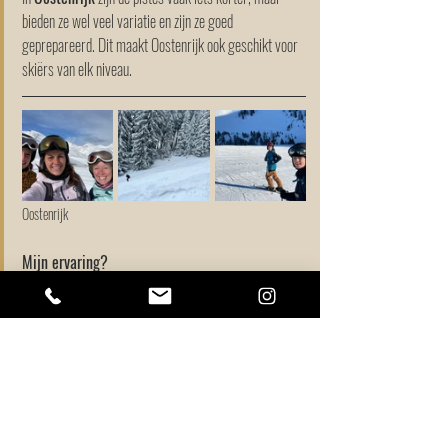
bieden ze wel veel variatie en zijn ze goed 
geprepareerd. Dit maakt Oostenrijk ook geschikt voor 
skiërs van elk niveau.
Oostenrijk
Mijn ervaring?
Oef, lastige keuze! Beide landen hebben iets 
aantrekkelijks voor mij. Als ik puur naar het skiën kijk, 
dan gaat de voorkeur uit naar Frankrijk vanwege de 
lange afdalingen, de eindeloze routes die je kunt volgen 
en het prachtige berglandschap. In Frankrijk voelt het 
soms alsof je alleen op de piste staat, zonder andere 
liften in zicht – echt prachtig! Mijn voorkeur gaat dan 