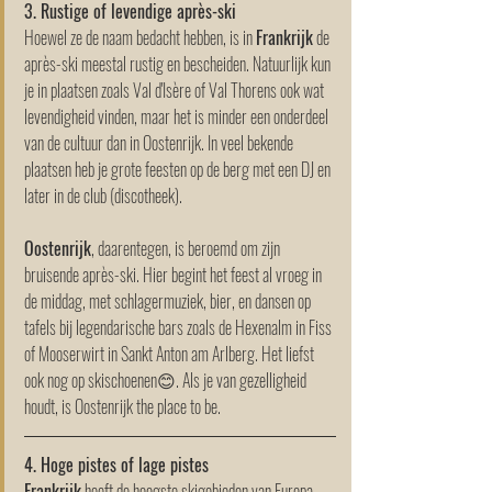
3. Rustige of levendige après-ski
Hoewel ze de naam bedacht hebben, is in 
Frankrijk
 de 
après-ski meestal rustig en bescheiden. Natuurlijk kun 
je in plaatsen zoals Val d'Isère of Val Thorens ook wat 
levendigheid vinden, maar het is minder een onderdeel 
van de cultuur dan in Oostenrijk. In veel bekende 
plaatsen heb je grote feesten op de berg met een DJ en 
later in de club (discotheek). 
Oostenrijk
, daarentegen, is beroemd om zijn 
bruisende après-ski. Hier begint het feest al vroeg in 
de middag, met schlagermuziek, bier, en dansen op 
tafels bij legendarische bars zoals de Hexenalm in Fiss 
of Mooserwirt in Sankt Anton am Arlberg. Het liefst 
ook nog op skischoenen😊. Als je van gezelligheid 
houdt, is Oostenrijk the place to be.
4. Hoge pistes of lage pistes
Frankrijk
 heeft de hoogste skigebieden van Europa, 