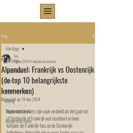
Post
Alle blogs
Gré
Alle blogs
13 nov 2024
5 minuten om te lezen
Alpenduel: Frankrijk vs Oostenrijk
Skigebieden
(de top 10 belangrijkste
Skiën
kenmerken)
Winterkamperen
Bijgewerkt op:
18 dec 2024
Overig
Beoordeeld met NaN uit 5 sterren.
Nederlandse skiërs zijn vaak verdeeld als het gaat om 
Beginnende skiërs
of Oostenrijk of Frankrijk wat resulteert in twee 
Bergen in de zomer
kampen: de Frankrijk-fans en de Oostenrijk-
liefhebbers. Natuurlijk zijn er meer landen waar we 