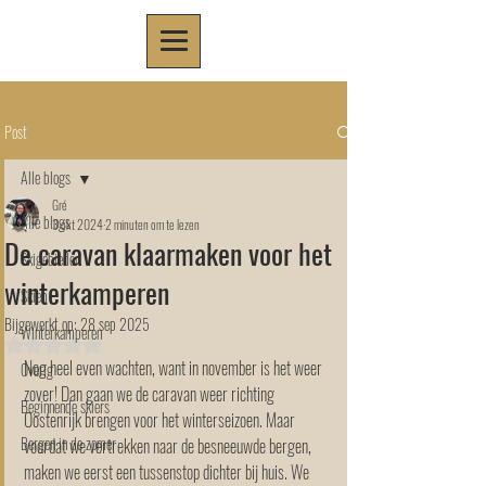
Post
Alle blogs
Gré
Alle blogs
3 okt 2024
2 minuten om te lezen
De caravan klaarmaken voor het
Skigebieden
winterkamperen
Skiën
Bijgewerkt op:
28 sep 2025
Winterkamperen
Beoordeeld met NaN uit 5 sterren.
Nog heel even wachten, want in november is het weer 
Overig
zover! Dan gaan we de caravan weer richting 
Beginnende skiërs
Oostenrijk brengen voor het winterseizoen. Maar 
Bergen in de zomer
voordat we vertrekken naar de besneeuwde bergen, 
maken we eerst een tussenstop dichter bij huis. We 