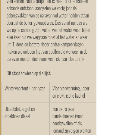
voorkomen. Nou ja altijd... dit is meer door schade en 
schande ontstaan, aangezien we vorig jaar de 
opbergvakken van de caravan vol water hadden staan 
doordat de boiler geknapt was. Dus vanaf nu: pas als 
we op de camping zijn, vullen we het water weer bij en 
elke keer als we weggaan moet al het water er weer 
uit. Tijdens de laatste Nederlandse kampeerdagen 
maken we ook een lijst van spullen die we weer in de 
caravan moeten doen voor vertrek naar Oostenrijk. 
Dit staat sowieso op die lijst:
Wintervoortent + haringen
Vloerverwarming, loper 
en elektrische kachel
Disselslot, kogel en 
Een extra paar 
afdekhoes dissel
handschoenen (voor 
noodgevallen of als 
iemand zijn eigen wanten 