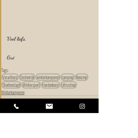
Veel liefs, 
Gré
Tags:
Vorarlberg
Oostenrijk
winterkamperen
camping
Nenzing
Stoetenslagh
Wintersport
Hardenberg
Uitrusting
Winterkamperen
Recente blogposts
Alles weergeven