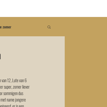
dig?
de zomer
m
 van 12, Lute van 6 
ter super, zomer liever 
oor sommigen dus 
or met name jongere 
niseerd, er is een 