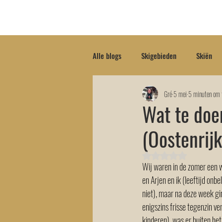
Hom
Alle blogs
Skigebieden
Skiën
Gré
5 mei
5 minuten om t
Wat te doe
(Oostenrij
Beoordeeld met NaN u
Wij waren in de zomer een w
en Arjen en ik (leeftijd onbe
niet), maar na deze week g
enigszins frisse tegenzin ve
kinderen), was er buiten het