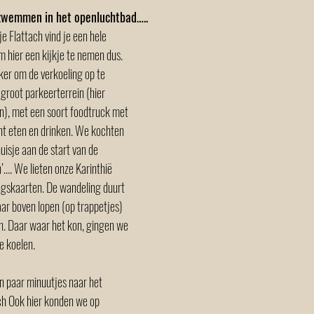
zwemmen in het openluchtbad…..
je Flattach vind je een hele 
 hier een kijkje te nemen dus. 
er om de verkoeling op te 
groot parkeerterrein (hier 
, met een soort foodtruck met 
nt eten en drinken. We kochten 
uisje aan de start van de 
’…. We lieten onze Karinthië 
ngskaarten. De wandeling duurt 
ar boven lopen (op trappetjes) 
n. Daar waar het kon, gingen we 
 koelen.  
 paar minuutjes naar het 
h Ook hier konden we op 