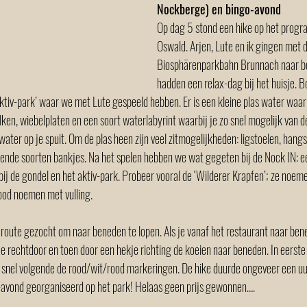
Nockberge) en bingo-avond 
Op dag 5 stond een hike op het prog
Oswald. Arjen, Lute en ik gingen met d
Biosphärenparkbahn Brunnach naar bo
hadden een relax-dag bij het huisje. Bo
ktiv-park’ waar we met Lute gespeeld hebben. Er is een kleine plas water waarb
ken, wiebelplaten en een soort waterlabyrint waarbij je zo snel mogelijk van d
ater op je spuit. Om de plas heen zijn veel zitmogelijkheden: ligstoelen, hangs
ende soorten bankjes. Na het spelen hebben we wat gegeten bij de Nock IN: e
j de gondel en het aktiv-park. Probeer vooral de ‘Wilderer Krapfen’; ze noemen
ood noemen met vulling.  
oute gezocht om naar beneden te lopen. Als je vanaf het restaurant naar benede
je rechtdoor en toen door een hekje richting de koeien naar beneden. In eerste i
al snel volgende de rood/wit/rood markeringen. De hike duurde ongeveer een uur
-avond georganiseerd op het park! Helaas geen prijs gewonnen…. 