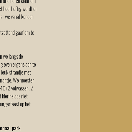
 drie boten klaar om 
 heel heftig wordt en 
aar we vanaf konden 
tzettend gaaf om te 
 we langs de 
og even ergens aan te 
 leuk strandje met 
aurantje. We moesten 
,40 (2 volwassen, 2 
 hier helaas niet 
burgerfeest op het 
onaal park 