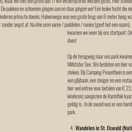
waar we met een grote bus 17 km verderop eruit werden gezet. Hier stonden
De pakken en schoenen gingen aan en daar gingen we! Een leuke tocht die niet
kinderen prima te doenis. Halverwege was een grote brug van 6 meter hoog w
 zonder angst af. Na drie uren varen / paddelen / roeien (geef het een naam), 
kwamen we weer bij ons startpunt. On
doen! 
Op de terugweg naar ons park kwamen
Millstater See. We besloten om hier n
steken. Bij Camping Pesenthein is een
een glijbaan, een steiger en een rest
hier wel entree voor betalen van € 22
kinderen) aangezien de Karinthië kaart
geldig is.  In de avond was er een ham
park.   
   4.  
Wandelen in St. Oswald (Nati