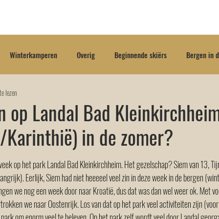
e
Over mij
Blog
E-book
Gratis
Hulp no
Winterkamperen
Overig
Beginnende skiërs
Bergen in 
e lezen
n op Landal Bad Kleinkirchhei
k/Karinthië) in de zomer?
it 5 sterren.
eek op het park Landal Bad Kleinkirchheim. Het gezelschap? Siem van 13, Tijn
langrijk). Eerlijk, Siem had niet heeeeel veel zin in deze week in de bergen (win
ingen we nog een week door naar Kroatië, dus dat was dan wel weer ok. Met v
rtrokken we naar Oostenrijk. Los van dat op het park veel activiteiten zijn (vo
 park om enorm veel te beleven. Op het park zelf wordt veel door Landal georga