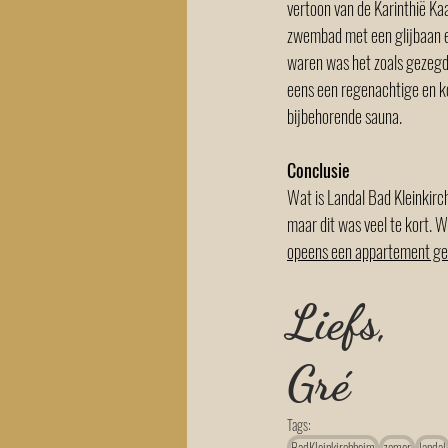
vertoon van de Karinthië Kaa
zwembad met een glijbaan en
waren was het zoals gezegd
eens een regenachtige en ko
bijbehorende sauna. 
Conclusie
Wat is Landal Bad Kleinkirc
maar dit was veel te kort. 
opeens een appartement gek
Liefs,
Gré 
Tags:
BadKleinkirchheim
zomer
landal