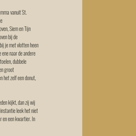
ramma
vanuit St. 
e 
ven, Siem en Tijn 
ven bij de 
ij je met vlotten heen 
e ene naar de andere 
toelen, dubbele 
en groot 
 het zelf een donut, 
n kijkt, dan zij wij 
nstantie leek het niet 
 en een kwartier. In 