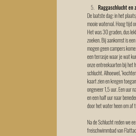
Raggaschlucht en 
De laatste dag: in het plaats
mooie waterval. Hoog tijd om
Het was 30 graden, dus lekk
zoeken. Bij aankomst is een 
mogen geen campers komen)
een terrasje waar je wat ku
onze entreekaarten bij het h
schlucht. Alhoewel, ‘kochten
kaart zien en kregen toega
ongeveer 1,5 uur. Een uur na
en een half uur naar benede
door het water heen om af te
Na de Schlucht reden we een
freischwimmbad van Flattac