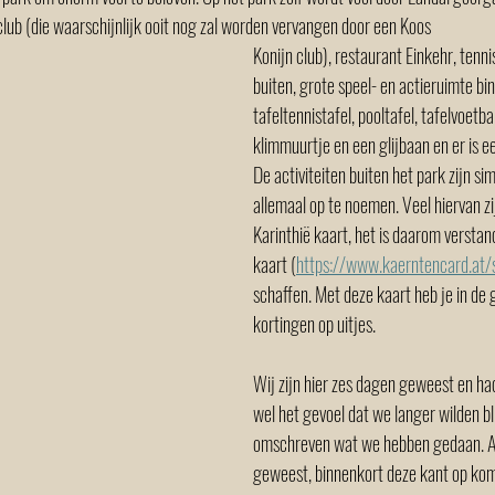
club (die waarschijnlijk ooit nog zal worden vervangen door een Koos 
Konijn club), restaurant Einkehr, tenni
buiten, grote speel- en actieruimte bi
tafeltennistafel, pooltafel, tafelvoetbal
klimmuurtje en een glijbaan en er is ee
De activiteiten buiten het park zijn s
allemaal op te noemen. Veel hiervan zi
Karinthië kaart, het is daarom verstan
kaart (
https://www.kaerntencard.at
schaffen. Met deze kaart heb je in de 
kortingen op uitjes.  
Wij zijn hier zes dagen geweest en had
wel het gevoel dat we langer wilden bli
omschreven wat we hebben gedaan. Als
geweest, binnenkort deze kant op kom