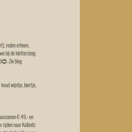
t), reden erheen, 
e bij de klettersteig 
d😊. Zie blog 
koud wijntje, biertje, 
lwassenen € 49,- en 
 rijden naar Kolbnitz 