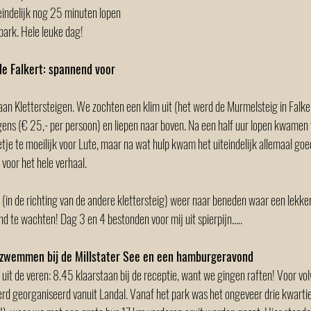
indelijk nog 25 minuten lopen 
park. Hele leuke dag! 
de Falkert: spannend voor 
an Klettersteigen. We zochten een klim uit (het werd de Murmelsteig in Falker
gens (€ 25,- per persoon) en liepen naar boven. Na een half uur lopen kwamen w
eetje te moeilijk voor Lute, maar na wat hulp kwam het uiteindelijk allemaal goe
 voor het hele verhaal.  
 (in de richting van de andere klettersteig) weer naar beneden waar een lekker 
nd te wachten! Dag 3 en 4 bestonden voor mij uit spierpijn….. 
, zwemmen bij de Millstater See en een hamburgeravond
t de veren: 8.45 klaarstaan bij de receptie, want we gingen raften! Voor vo
rd georganiseerd vanuit Landal. Vanaf het park was het ongeveer drie kwartier