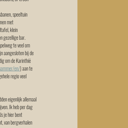
sbanen, speeltuin 
nnen met 
tafel, klein 
n gezellige bar.  
impelweg te veel om 
jn aangesloten bij de 
dig om de Karinthië 
/sommer/en/
) aan te 
gehele regio veel 
den eigenlijk allemaal 
jven. Ik heb per dag 
 je hier bent 
t, van bergverhalen 