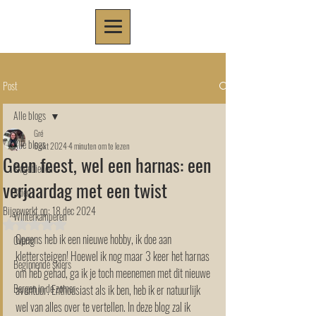
Post
Alle blogs
Gré
Alle blogs
6 okt 2024
4 minuten om te lezen
Geen feest, wel een harnas: een
Skigebieden
verjaardag met een twist
Skiën
Bijgewerkt op:
18 dec 2024
Winterkamperen
Beoordeeld met NaN uit 5 sterren.
Opeens heb ik een nieuwe hobby, ik doe aan 
Overig
klettersteigen! Hoewel ik nog maar 3 keer het harnas 
Beginnende skiërs
om heb gehad, ga ik je toch meenemen met dit nieuwe 
Bergen in de zomer
avontuur. Enthousiast als ik ben, heb ik er natuurlijk 
wel van alles over te vertellen. In deze blog zal ik 