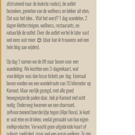
afstruinend naar de leukste routes), de outlet 
bezoeken, genieten van de wellness en lekker uit eten. 
Dat was het idee… Wat het werd? 1 dag wandelen, 2 
dagen klettersteigen, wellness, restaurants, en 
natuurlijk de outlet. Over die outlet vertel ik later vast 
wel eens wat meer 😊 (daar kan ik trouwens wel een 
hele blog aan wijden).
Op dag 1 namen we de lift naar boven voor een 
wandeling. We kochten een 3-dagenkaart, wat 
voordeliger was dan losse tickets per dag. Eenmaal 
boven vonden we een wandelroute van 10 kilometer op 
Kamoot. Maar eerlijk gezegd, met alle goed 
bewegwijzerde paden daar, heb je Kamoot niet echt 
nodig. Onderweg kwamen we een charmant, 
zelfvoorzienend boerderijtje tegen (Alpe Nova). Je kunt 
er wat eten en drinken, veelal gemaakt van hun eigen 
melkproducten. Verwacht geen uitgebreide kaart of 
culinair spektakel, maar wel een warm welkom. Ze zijn 