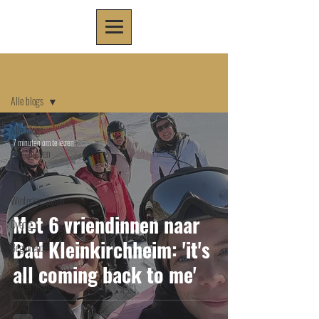
Blog
Alle blogs
Alle blogs
7 minuten om te lezen
Skigebieden
Skiën
Winterkamperen
Met 6 vriendinnen naar
Overig
Bad Kleinkirchheim: 'it's
Beginnende
skiërs
all coming back to me'
Bergen in de
zomer