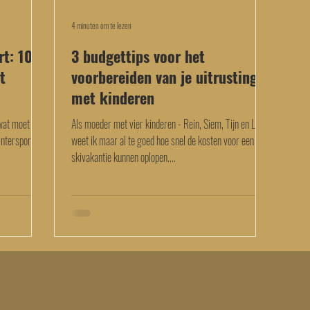
4 minuten om te lezen
rt: 10
3 budgettips voor het
t
voorbereiden van je uitrusting
met kinderen
wat moet je
Als moeder met vier kinderen - Rein, Siem, Tijn en Lute -
intersport? Ik
weet ik maar al te goed hoe snel de kosten voor een
skivakantie kunnen oplopen....