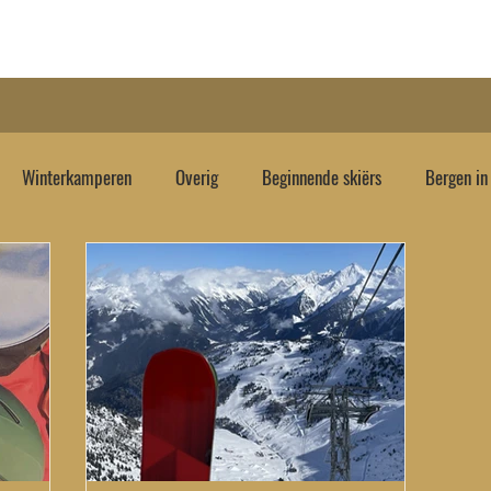
e
Over mij
Blog
E-book
Gratis
Hulp no
Winterkamperen
Overig
Beginnende skiërs
Bergen in