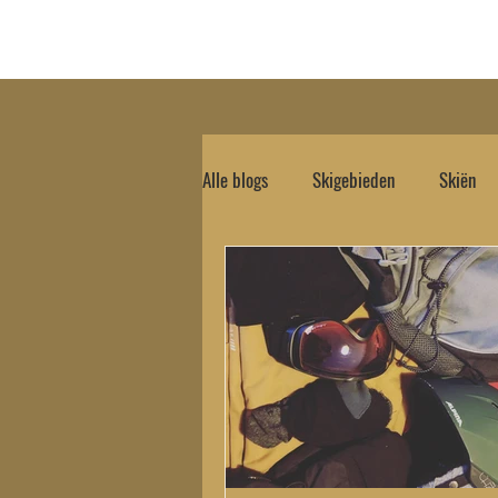
Hom
Alle blogs
Skigebieden
Skiën