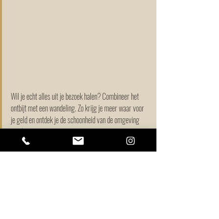
Wil je echt alles uit je bezoek halen? Combineer het 
ontbijt met een wandeling. Zo krijg je meer waar voor 
je geld en ontdek je de schoonheid van de omgeving 
nog beter. 
Heb jij al eens de Karrenseilbahn bezocht? Laat mij 
weten wat je ervan vond in de reacties!
Liefs,