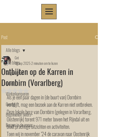
Post
Alle blogs
Gré
Alle blogs
19 sep 2025
2 minuten om te lezen
Ontbijten op de Karren in
Skigebieden
Dornbirn (Vorarlberg)
Skiën
Beoordeeld met NaN uit 5 sterren.
Winterkamperen
Als je een paar dagen in (de buurt van) Dornbirn 
Overig
verblijft, mag een bezoek aan de Karren niet ontbreken. 
Deze lokale berg van Dornbirn (gelegen in Vorarlberg, 
Beginnende skiërs
Oostenrijk) torent 971 meter boven het Rijndal uit en 
Bergen in de zomer
biedt prachtige uitzichten en activiteiten.
Toen wij in november ’24 de caravan naar Oostenrijk 