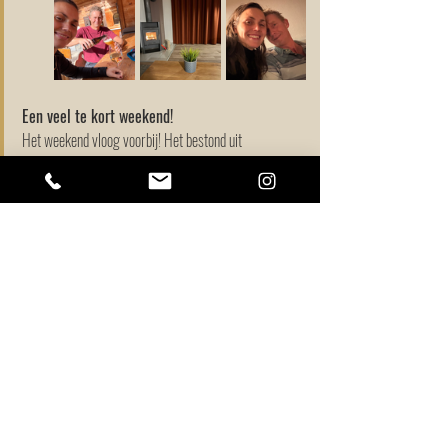
Een veel te kort weekend!
Het weekend vloog voorbij! Het bestond uit 
wandelingen maken met en zonder gebruik te maken 
van de gondel, lekker uit eten naar verschillende 
restaurants, Klagenfurt bezoeken en elke dag even een 
paar uurtjes naar een thermen. We hebben het ook 
enorm getroffen met het weer: 19 graden en geen 
regen gehad. En nu? Nu is het wachten op half 
december. Dan gaan we wederom samen heen, maar 
dan om echt te skiën. Zoveel zin in!
Liefs,