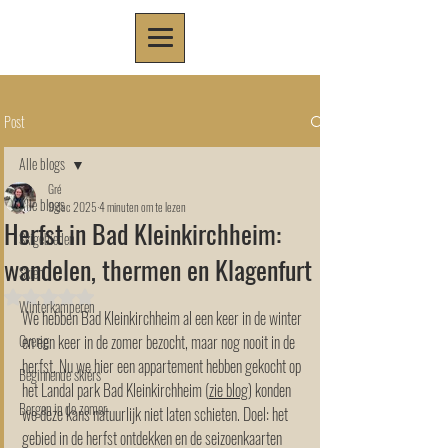
Post
Alle blogs
Gré
Alle blogs
9 dec 2025
4 minuten om te lezen
Herfst in Bad Kleinkirchheim:
Skigebieden
wandelen, thermen en Klagenfurt
Skiën
Beoordeeld met NaN uit 5 sterren.
Winterkamperen
We hebben Bad Kleinkirchheim al een keer in de winter 
Overig
en een keer in de zomer bezocht, maar nog nooit in de 
herfst. Nu we hier een appartement hebben gekocht op 
Beginnende skiërs
het Landal park Bad Kleinkirchheim (
zie blog
) konden 
Bergen in de zomer
we deze kans natuurlijk niet laten schieten. Doel: het 
gebied in de herfst ontdekken en de seizoenkaarten 