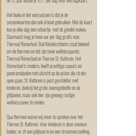
de 12 jaar betaal je  €1,- per dag voor een dagkaart,
Het leuke in het voorseizoen is dat je de 
seizoenkaarten dan ook al kunt gebruiken. Met de kaart 
kun je elke dag een retourtje  met de gondel maken. 
Daarnaast mag je twee uur per dag gratis naar 
Thermal Römerbad. Bad Kleinkirchheim staat bekend 
om de thermen en dat zijn twee wellnessparels: 
Thermal Römerbad en Therme St. Kathrein. Het 
Römerbad is modern, heeft prachtige sauna’s en 
panoramabaden met uitzicht op de pistes die straks 
open gaan. St. Kathrein is juist geschikter met 
kinderen, dankzij het grote zwemgedeelte en de 
glijbanen, maar ook hier zijn genoeg rustige 
wellnesszones te vinden. 
Qua thermen waren wij meer te spreken over het 
Therme St. Kathrein. Voor kinderen is deze sowieso 
leuker; er zit een glijbaan in en een stroomversnelling. 